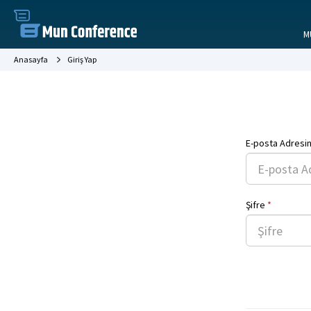
M
Anasayfa
Giriş Yap
E-posta Adresi
Şifre
*