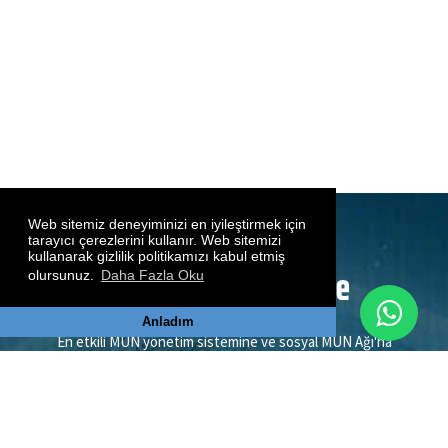
Web sitemiz deneyiminizi en iyileştirmek için
tarayıcı çerezlerini kullanır. Web sitemizi
kullanarak gizlilik politikamızı kabul etmiş
olursunuz.
Daha Fazla Oku
Anladım
En etkili MUN yönetim sistemine ve sosyal MUN Ağı'na
katılın. MUNPoint.com’da MUN konferansınızı oluşturabilir,
başvuruları sistem üzerinden alıp delegelerinizi çevrimiçi
olarak atayabilir, ödemeleri yönetebilir, katılımcılara
bildirimler, e-postalar ve doğrudan mesajlar gönderebilir,
çevrimiçi sertifikalar ve ödüller oluşturup gönderebilir,